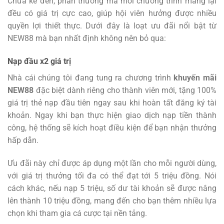
Chưa kể đến, phần thưởng mà mỗi chương trình mang lại
đều có giá trị cực cao, giúp hội viên hưởng được nhiều
quyền lợi thiết thực. Dưới đây là loạt ưu đãi nổi bật từ
NEW88 mà bạn nhất định không nên bỏ qua:
Nạp đầu x2 giá trị
Nhà cái chúng tôi đang tung ra chương trình
khuyến mãi
NEW88
đặc biệt dành riêng cho thành viên mới, tặng 100%
giá trị thẻ nạp đầu tiên ngay sau khi hoàn tất đăng ký tài
khoản. Ngay khi bạn thực hiện giao dịch nạp tiền thành
công, hệ thống sẽ kích hoạt điều kiện để bạn nhận thưởng
hấp dẫn.
Ưu đãi này chỉ được áp dụng một lần cho mỗi người dùng,
với giá trị thưởng tối đa có thể đạt tới 5 triệu đồng. Nói
cách khác, nếu nạp 5 triệu, số dư tài khoản sẽ được nâng
lên thành 10 triệu đồng, mang đến cho bạn thêm nhiều lựa
chọn khi tham gia cá cược tại nền tảng.