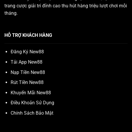
trang cược giải trí đỉnh cao thu hút hàng triệu lượt chơi mỗi
tháng.
HỖ TRỢ KHÁCH HÀNG
Đăng Ký New88
Tải App New88
Nạp Tiền New88
Rút Tiền New88
Khuyến Mãi New88
Điều Khoản Sử Dụng
Chính Sách Bảo Mật