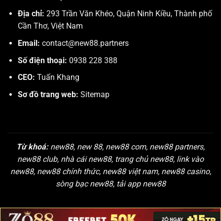
Địa chỉ:
293 Trần Văn Khéo, Quận Ninh Kiều, Thành phố
Cần Thơ, Việt Nam
Email:
contact@new88.partners
Số điện thoại:
0938 228 388
CEO:
Tuấn Khang
Sơ đồ trang web:
Sitemap
Từ khoá:
new88, new 88, new88 com, new88 partners,
new88 club, nhà cái new88, trang chủ new88, link vào
new88, new88 chính thức, new88 việt nam, new88 casino,
sòng bạc new88, tải app new88