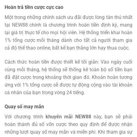
Hoàn trả tiền cược cực cao
Một trong những chính sách ưu đãi được lòng tân thủ nhất
tại NEW88 chính là chương trình hoàn tiền định kỳ, mang
lại giá trị thực tế cho mọi hội viên. Hệ thống triển khai hoàn
1% tổng cược mỗi tháng dành cho tất cả người tham gia
cá độ thể thao online, bất kể bạn thắng lớn hay thua cuộc.
Cách thức hoàn tiền được thiết kế tối giản: Vào ngày cuối
cùng mỗi tháng, hệ thống sẽ thống kê toàn bộ số tiền bạn
đã đặt cược trong khoảng thời gian đó. Khoản hoàn tương
ứng với 1% tổng cược sẽ được tự động cộng vào tài khoản
cá nhân của bạn trong vòng 24 tiếng.
Quay số may mắn
Với chương trình
khuyến mãi NEW88
này, bạn sẽ phải
hoàn thành đủ số vốn cược theo quy định để được nhận
những lượt quay số may mắn và miễn phí. Khi tham gia sự