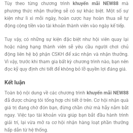
Tùy theo từng chương trình
khuyến mãi NEW88
mà
phương thức nhận thưởng sẽ có sự khác biệt. Một số sự
kiện như lì xì mỗi ngày, hoàn cược hay hoàn thua sẽ tự
động cộng tiền vào tài khoản thành viên vào ngày kế tiếp.
Tuy vậy, có những sự kiện đặc biệt như hội viên quay lại
hoặc nâng hạng thành viên sẽ yêu cầu người chơi chủ
động liên hệ bộ phận CSKH để xác nhận và nhận thưởng.
Vì vậy, trước khi tham gia bất kỳ chương trình nào, bạn nên
đọc kỹ quy định chi tiết để không bỏ lỡ quyền lợi đáng giá.
Kết luận
Toàn bộ nội dung về các chương trình
khuyến mãi NEW88
đã được chúng tôi tổng hợp chi tiết ở trên. Cơ hội nhận quà
giá trị đang chờ đón bạn, đừng chần chừ mà hãy nắm bắt
ngay. Việc tạo tài khoản vừa giúp bạn bắt đầu hành trình
giải trí, lại vừa mở ra cơ hội nhận hàng loạt phần thưởng
hấp dẫn từ hệ thống.