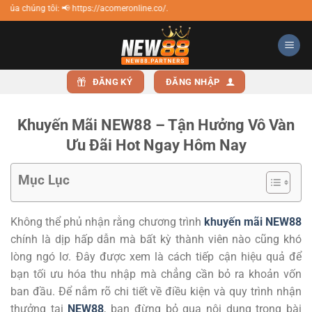
Bỏ
ng tôi: 📢 https://acomeronline.co/.
qua
nội
dung
ĐĂNG KÝ
ĐĂNG NHẬP
Khuyến Mãi NEW88 – Tận Hưởng Vô Vàn
Ưu Đãi Hot Ngay Hôm Nay
Mục Lục
Không thể phủ nhận rằng chương trình
khuyến mãi NEW88
chính là dịp hấp dẫn mà bất kỳ thành viên nào cũng khó
lòng ngó lơ. Đây được xem là cách tiếp cận hiệu quả để
bạn tối ưu hóa thu nhập mà chẳng cần bỏ ra khoản vốn
ban đầu. Để nắm rõ chi tiết về điều kiện và quy trình nhận
thưởng tại
NEW88
, bạn đừng bỏ qua nội dung trong bài