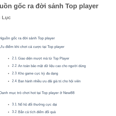
uồn gốc ra đời sảnh Top player
 Lục
Nguồn gốc ra đời sảnh Top player
Ưu điểm khi chơi cá cược tại Top player
Giao diện mượt mà từ Top Player
An toàn bảo mật dữ liệu cao cho người dùng
Kho game cực kỳ đa dạng
Ban hành nhiều ưu đãi giá trị cho hội viên
Danh mục trò chơi hot tại Top player ở New88
Nổ hũ đổi thưởng cực đại
Bắn cá tích điểm đổi quà