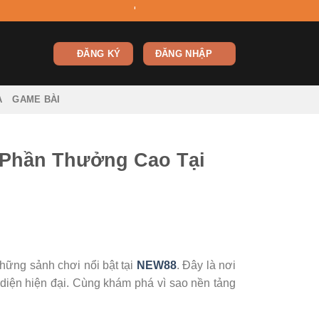
📢 Chào mừng quý khách đến với NEW88 – Nhà cái cá
ĐĂNG KÝ
ĐĂNG NHẬP
À
GAME BÀI
i Phần Thưởng Cao Tại
hững sảnh chơi nổi bật tại
NEW88
. Đây là nơi
 diện hiện đại. Cùng khám phá vì sao nền tảng